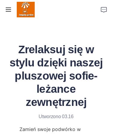
Strona główna
Zrelaksuj się w
Produkty
stylu dzięki naszej
Studia przypadków
pluszowej sofie-
Siła fabryki
leżance
O nas
zewnętrznej
Skontaktuj się z nami
Utworzono 03.16
Zamień swoje podwórko w 