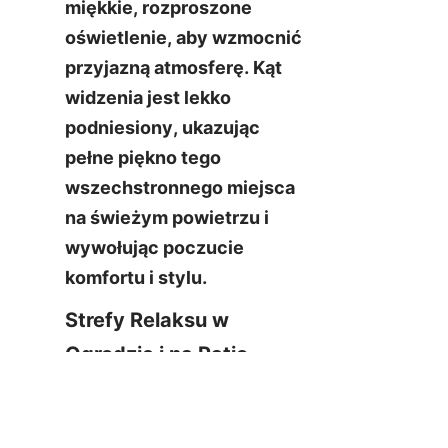
miękkie, rozproszone 
oświetlenie, aby wzmocnić 
przyjazną atmosferę. Kąt 
widzenia jest lekko 
podniesiony, ukazując 
pełne piękno tego 
wszechstronnego miejsca 
na świeżym powietrzu i 
wywołując poczucie 
komfortu i stylu.
PO
Strefy Relaksu w 
Ogrodzie i na Patio
Przekształć swój ogród lub 
patio w spokojne miejsce z 