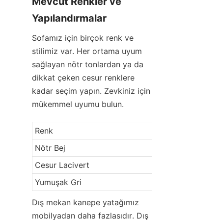
Mevcut Renkler ve 
Yapılandırmalar
Sofamız için birçok renk ve 
stilimiz var. Her ortama uyum 
sağlayan nötr tonlardan ya da 
dikkat çeken cesur renklere 
kadar seçim yapın. Zevkiniz için 
mükemmel uyumu bulun.
Renk
Konfigürasyon S
Nötr Bej
Tek, Çift
Cesur Lacivert
Tek, Köşe
Yumuşak Gri
Çift Kişilik, Modü
Dış mekan kanepe yatağımız 
mobilyadan daha fazlasıdır. Dış 