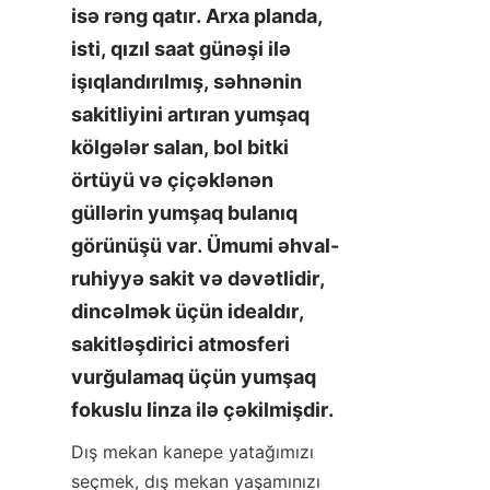
isə rəng qatır. Arxa planda, 
isti, qızıl saat günəşi ilə 
işıqlandırılmış, səhnənin 
sakitliyini artıran yumşaq 
kölgələr salan, bol bitki 
örtüyü və çiçəklənən 
güllərin yumşaq bulanıq 
görünüşü var. Ümumi əhval-
ruhiyyə sakit və dəvətlidir, 
dincəlmək üçün idealdır, 
sakitləşdirici atmosferi 
vurğulamaq üçün yumşaq 
fokuslu linza ilə çəkilmişdir.
Dış mekan kanepe yatağımızı 
seçmek, dış mekan yaşamınızı 