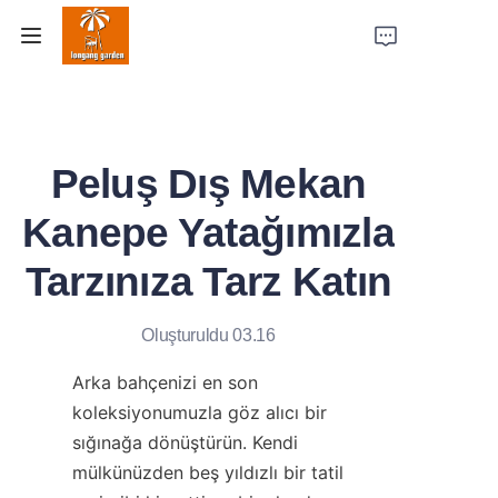
Ana Sayfa
Peluş Dış Mekan
Ürünler
Kanepe Yatağımızla
Vaka Çalışmaları
Tarzınıza Tarz Katın
Fabrika Gücü
Oluşturuldu 03.16
Hakkımızda
Arka bahçenizi en son 
Bize Ulaşın
koleksiyonumuzla göz alıcı bir 
sığınağa dönüştürün. Kendi 
mülkünüzden beş yıldızlı bir tatil 