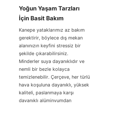
Yoğun Yaşam Tarzları 
İçin Basit Bakım
Kanepe yataklarımız az bakım 
gerektirir, böylece dış mekan 
alanınızın keyfini stressiz bir 
şekilde çıkarabilirsiniz. 
Minderler suya dayanıklıdır ve 
nemli bir bezle kolayca 
temizlenebilir. Çerçeve, her türlü 
hava koşuluna dayanıklı, yüksek 
TR
kaliteli, paslanmaya karşı 
dayanıklı alüminyumdan 
yapılmıştır.
Kanepe yataklarınızın harika 
görünmesini sağlamak için ara 