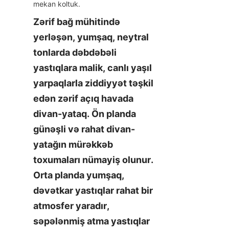
Zərif bağ mühitində 
yerləşən, yumşaq, neytral 
tonlarda dəbdəbəli 
yastıqlara malik, canlı yaşıl 
yarpaqlarla ziddiyyət təşkil 
edən zərif açıq havada 
divan-yataq. Ön planda 
günəşli və rahat divan-
yatağın mürəkkəb 
toxumaları nümayiş olunur. 
Orta planda yumşaq, 
dəvətkar yastıqlar rahat bir 
atmosfer yaradır, 
səpələnmiş atma yastıqlar 