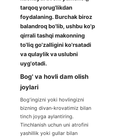
tarqoq yorug'likdan 
foydalaning. Burchak biroz 
balandroq bo'lib, ushbu ko'p 
qirrali tashqi makonning 
to'liq go'zalligini ko'rsatadi 
va qulaylik va uslubni 
uyg'otadi.
Bog' va hovli dam olish 
joylari
Bog'ingizni yoki hovlingizni 
bizning divan-krovatimiz bilan 
tinch joyga aylantiring. 
Tinchlanish uchun uni atrofini 
yashillik yoki gullar bilan 