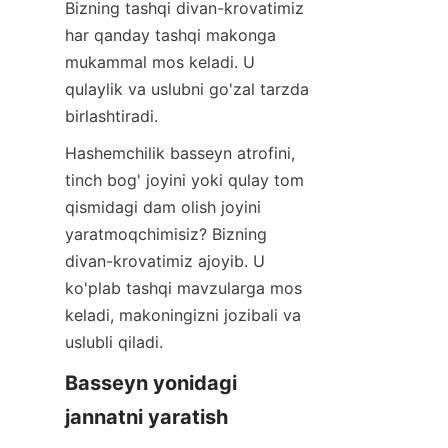
Bizning tashqi divan-krovatimiz 
har qanday tashqi makonga 
mukammal mos keladi. U 
qulaylik va uslubni go'zal tarzda 
birlashtiradi.
Hashemchilik basseyn atrofini, 
tinch bog' joyini yoki qulay tom 
qismidagi dam olish joyini 
yaratmoqchimisiz? Bizning 
divan-krovatimiz ajoyib. U 
ko'plab tashqi mavzularga mos 
keladi, makoningizni jozibali va 
uslubli qiladi.
Basseyn yonidagi 
jannatni yaratish