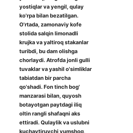
yostiqlar va yengil, qulay 
ko'rpa bilan bezatilgan. 
O'rtada, zamonaviy kofe 
stolida salqin limonadli 
krujka va yaltiroq stakanlar 
turibdi, bu dam olishga 
chorlaydi. Atrofda jonli gulli 
tuvaklar va yashil o'simliklar 
tabiatdan bir parcha 
qo'shadi. Fon tinch bog' 
manzarasi bilan, quyosh 
botayotgan paytdagi iliq 
oltin rangli shafaqni aks 
ettiradi. Qulaylik va uslubni 
kuchaytiruvchi yumshoq, 