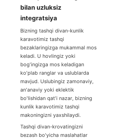
bilan uzluksiz 
integratsiya
Bizning tashqi divan-kunlik 
karavotimiz tashqi 
bezaklaringizga mukammal mos 
keladi. U hovlingiz yoki 
bog'ingizga mos keladigan 
ko'plab ranglar va uslublarda 
mavjud. Uslubingiz zamonaviy, 
an'anaviy yoki eklektik 
bo'lishidan qat'i nazar, bizning 
kunlik karavotimiz tashqi 
makoningizni yaxshilaydi.
Tashqi divan-krovatingizni 
bezash bo'yicha maslahatlar 