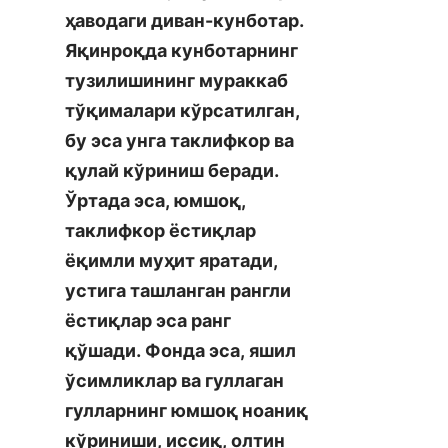
ҳаводаги диван-кунботар. 
Яқинроқда кунботарнинг 
тузилишининг мураккаб 
тўқималари кўрсатилган, 
бу эса унга таклифкор ва 
қулай кўриниш беради. 
Ўртада эса, юмшоқ, 
таклифкор ёстиқлар 
ёқимли муҳит яратади, 
устига ташланган рангли 
ёстиқлар эса ранг 
қўшади. Фонда эса, яшил 
ўсимликлар ва гуллаган 
гулларнинг юмшоқ ноаниқ 
кўриниши, иссиқ, олтин 