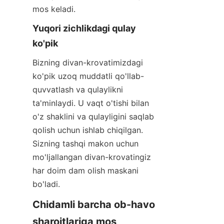
mos keladi.
Yuqori zichlikdagi qulay 
ko'pik
Bizning divan-krovatimizdagi 
ko'pik uzoq muddatli qo'llab-
quvvatlash va qulaylikni 
ta'minlaydi. U vaqt o'tishi bilan 
o'z shaklini va qulayligini saqlab 
qolish uchun ishlab chiqilgan. 
Sizning tashqi makon uchun 
mo'ljallangan divan-krovatingiz 
har doim dam olish maskani 
bo'ladi.
Chidamli barcha ob-havo 
sharoitlariga mos 