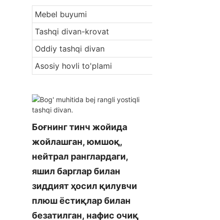
Mebel buyumi
Tashqi divan-krovat
Oddiy tashqi divan
Asosiy hovli to'plami
Боғнинг тинч жойида 
жойлашган, юмшоқ, 
нейтрал ранглардаги, 
яшил барглар билан 
зиддият ҳосил қилувчи 
плюш ёстиқлар билан 
безатилган, нафис очиқ 