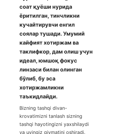
соат қуёши нурида 
ёритилган, тинчликни 
кучайтирувчи енгил 
соялар тушади. Умумий 
кайфият хотиржам ва 
таклифкор, дам олиш учун 
идеал, юмшоқ фокус 
линзаси билан олинган 
бўлиб, бу эса 
хотиржамликни 
таъкидлайди.
Bizning tashqi divan-
krovatimizni tanlash sizning 
tashqi hayotingizni yaxshilaydi 
va uyingiz qiymatini oshiradi.