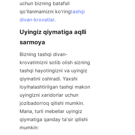
uchun bizning batafsil 
qo'llanmamizni ko'ring
tashqi
divan-krovatlar
.
Uyingiz qiymatiga aqlli 
sarmoya
Bizning tashqi divan-
krovatimizni sotib olish sizning 
tashqi hayotingizni va uyingiz 
qiymatini oshiradi. Yaxshi 
loyihalashtirilgan tashqi makon 
uyingizni xaridorlar uchun 
jozibadorroq qilishi mumkin. 
Mana, turli mebellar uyingiz 
qiymatiga qanday ta'sir qilishi 
mumkin: