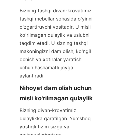
Bizning tashqi divan-krovatimiz 
tashqi mebellar sohasida o'yinni 
o'zgartiruvchi vositadir. U misli 
ko'rilmagan qulaylik va uslubni 
taqdim etadi. U sizning tashqi 
makoningizni dam olish, ko'ngil 
ochish va xotiralar yaratish 
uchun hashamatli joyga 
aylantiradi.
Nihoyat dam olish uchun 
misli ko'rilmagan qulaylik
Bizning divan-krovatimiz 
qulaylikka qaratilgan. Yumshoq 
yostiqli tizim sizga va 
mehmonlaringizga 