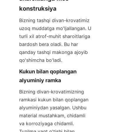
konstruksiya
Bizning tashqi divan-krovatimiz 
uzoq muddatga mo'ljallangan. U 
turli xil atrof-muhit sharoitlariga 
bardosh bera oladi. Bu har 
qanday tashqi makonga ajoyib 
qo'shimcha bo'ladi.
Kukun bilan qoplangan 
alyuminiy ramka
Bizning divan-krovatimizning 
ramkasi kukun bilan qoplangan 
alyuminiydan yasalgan. Ushbu 
material mustahkam, chidamli 
va korroziyaga chidamli. 
Tuzilma vaqt o'tishi bilan 