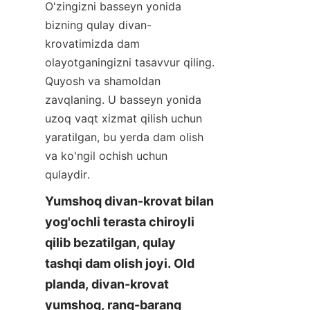
O'zingizni basseyn yonida 
bizning qulay divan-
krovatimizda dam 
olayotganingizni tasavvur qiling. 
Quyosh va shamoldan 
zavqlaning. U basseyn yonida 
uzoq vaqt xizmat qilish uchun 
yaratilgan, bu yerda dam olish 
va ko'ngil ochish uchun 
qulaydir.
Yumshoq divan-krovat bilan 
yog'ochli terasta chiroyli 
qilib bezatilgan, qulay 
tashqi dam olish joyi. Old 
planda, divan-krovat 
yumshoq, rang-barang 