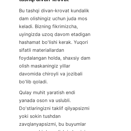
Bu tashqi divan-krovat kundalik 
dam olishingiz uchun juda mos 
keladi. Bizning fikrimizcha, 
uyingizda uzoq davom etadigan 
hashamat bo'lishi kerak. Yuqori 
sifatli materiallardan 
foydalangan holda, shaxsiy dam 
olish maskaningiz yillar 
davomida chiroyli va jozibali 
bo'lib qoladi.
Qulay muhit yaratish endi 
yanada oson va uslubli. 
Do'stlaringizni taklif qilyapsizmi 
yoki sokin tushdan 
zavqlanyapsizmi, bu buyumlar 