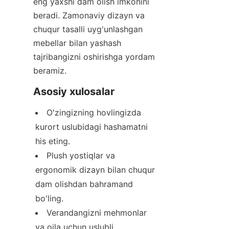
eng yaxshi dam olish imkonini 
beradi. Zamonaviy dizayn va 
chuqur tasalli uyg'unlashgan 
mebellar bilan yashash 
tajribangizni oshirishga yordam 
beramiz.
Asosiy xulosalar
O'zingizning hovlingizda 
kurort uslubidagi hashamatni 
his eting.
Plush yostiqlar va 
ergonomik dizayn bilan chuqur 
dam olishdan bahramand 
bo'ling.
Verandangizni mehmonlar 
va oila uchun uslubli 