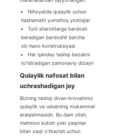
materiallardan tayyorlangan.
Nihoyatda qulaylik uchun 
hashamatli yumshoq yostiqlar
Turli sharoitlarga bardosh 
beradigan bardoshli barcha 
ob-havo konstruksiyasi
Har qanday tashqi bezakni 
to'ldiradigan zamonaviy dizayn
Qulaylik nafosat bilan 
uchrashadigan joy
Bizning tashqi divan-krovatimiz 
qulaylik va uslubning mukammal 
aralashmasidir. Bu dam olish, 
mehmon kutish yoki yaqinlar 
bilan vaqt o'tkazish uchun 