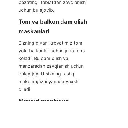
bezating. Tabiatdan zavqlanish 
uchun bu ajoyib.
Tom va balkon dam olish 
maskanlari
Bizning divan-krovatimiz tom 
yoki balkonlar uchun juda mos 
keladi. Bu dam olish va 
manzaradan zavqlanish uchun 
qulay joy. U sizning tashqi 
makoningizni yanada yaxshi 
qiladi.
UZ
Mavjud ranglar va 
konfiguratsiyalar
Bizning divan-krovatimiz uchun 