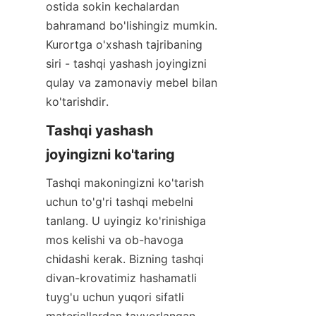
ostida sokin kechalardan 
bahramand bo'lishingiz mumkin. 
Kurortga o'xshash tajribaning 
siri - tashqi yashash joyingizni 
qulay va zamonaviy mebel bilan 
ko'tarishdir.
Tashqi yashash 
joyingizni ko'taring
Tashqi makoningizni ko'tarish 
uchun to'g'ri tashqi mebelni 
tanlang. U uyingiz ko'rinishiga 
mos kelishi va ob-havoga 
chidashi kerak. Bizning tashqi 
divan-krovatimiz hashamatli 
tuyg'u uchun yuqori sifatli 