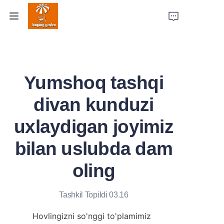
Bosh sahifa
Yumshoq tashqi
Mahsulotlar
divan kunduzi
Tadqiqotlar
uxlaydigan joyimiz
Zavod quvvati
bilan uslubda dam
Biz haqimizda
oling
Biz bilan bog'lanish
Tashkil Topildi 03.16
Hovlingizni so'nggi to'plamimiz 