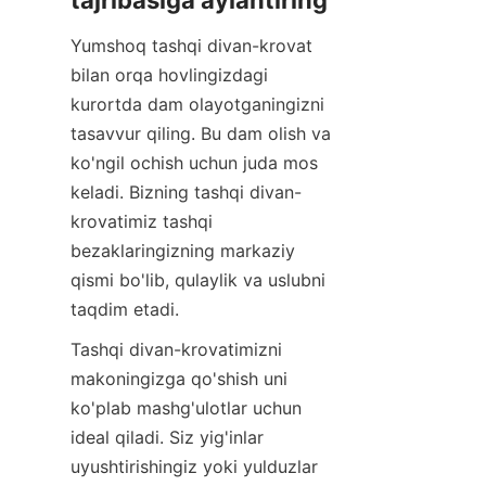
tajribasiga aylantiring
Yumshoq tashqi divan-krovat 
bilan orqa hovlingizdagi 
kurortda dam olayotganingizni 
tasavvur qiling. Bu dam olish va 
ko'ngil ochish uchun juda mos 
keladi. Bizning tashqi divan-
krovatimiz tashqi 
bezaklaringizning markaziy 
qismi bo'lib, qulaylik va uslubni 
taqdim etadi.
Tashqi divan-krovatimizni 
makoningizga qo'shish uni 
ko'plab mashg'ulotlar uchun 
ideal qiladi. Siz yig'inlar 
uyushtirishingiz yoki yulduzlar 