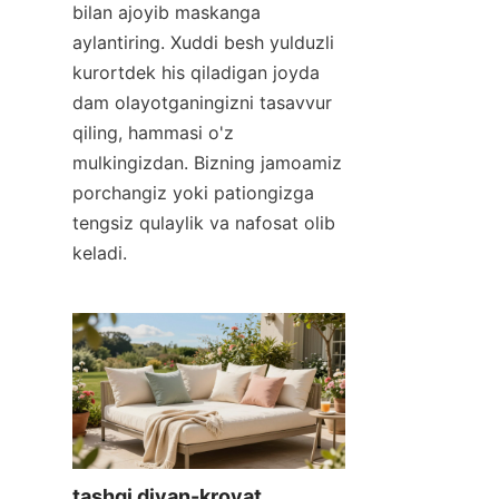
bilan ajoyib maskanga 
aylantiring. Xuddi besh yulduzli 
kurortdek his qiladigan joyda 
dam olayotganingizni tasavvur 
qiling, hammasi o'z 
mulkingizdan. Bizning jamoamiz 
porchangiz yoki pationgizga 
tengsiz qulaylik va nafosat olib 
keladi.
tashqi divan-krovat