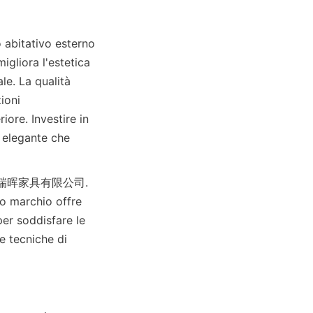
abitativo esterno 
gliora l'estetica 
e. La qualità 
oni 
re. Investire in 
 elegante che 
to marchio offre 
r soddisfare le 
e tecniche di 