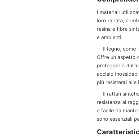
I materiali utilizz
loro durata, comfo
resina e fibre sin
    Il legno, come il teak o l'eucalipto, è apprezzato per la sua bellezza naturale e resistenza. 
Offre un aspetto c
proteggerlo dall'um
acciaio inossidab
    Il rattan sintetico ha guadagnato popolarità grazie alla sua leggerezza, flessibilità e 
resistenza ai ragg
e facile da manten
Caratteristic