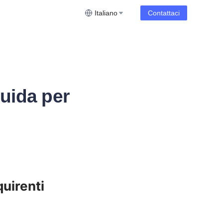
Italiano
Contattaci
uida per
irenti 