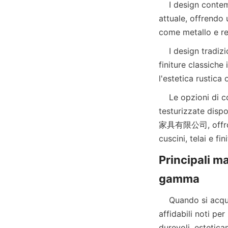
    I design contemporanei, caratterizzati da linee pulite e colori neutri, dominano il mercato 
attuale, offrendo 
    I design tradizionali, d'altra parte, enfatizzano il comfort e il fascino intramontabile con 
finiture classiche 
    Le opzioni di colore e finitura si sono ampliate notevolmente, con superfici opache, lucide e 
testurizzate disp
家具有限公司, offrono p
Principali ma
    Quando si acquista mobili da esterno di alta gamma, è importante considerare marchi 
affidabili noti pe
durevoli, estet