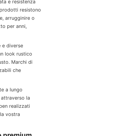
prodotti resistono 
, arrugginire o 
o per anni, 
n look rustico 
sto. Marchi di 
ili che 
attraverso la 
ben realizzati 
a vostra 