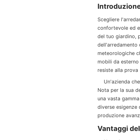
Scegliere l'arred
confortevole ed el
del tuo giardino, 
dell'arredamento 
meteorologiche che
mobili da esterno 
resiste alla prova
    Un'azienda che spicca nel settore dell'arredamento da esterno è 佛山市凯瑞晖家具有限公司. 
Nota per la sua de
una vasta gamma d
diverse esigenze de