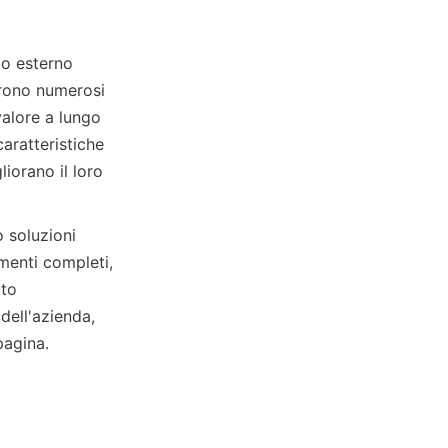
o esterno 
frono numerosi 
alore a lungo 
aratteristiche 
iorano il loro 
oluzioni 
menti completi, 
dell'azienda, 
pagina.  
