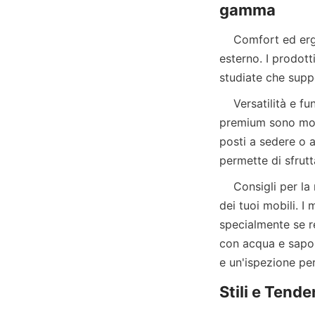
    Comfort ed ergonomia dovrebbero essere le priorità principali nella scelta di mobili da 
esterno. I prodott
    Versatilità e funzionalità sono anch'esse considerazioni importanti. Molti mobili da esterno 
premium sono modul
posti a sedere o a
    Consigli per la manutenzione e la cura sono cruciali per preservare l'aspetto e le prestazioni 
dei tuoi mobili. I
specialmente se re
con acqua e sapon