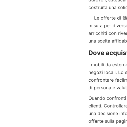
    Le offerte di 佛山市凯瑞晖家具有限公司 includono un'ampia selezione di mobili da esterno su 
misura per diversi 
arricchiti con rive
I mobili da estern
negozi locali. Lo 
confrontare facilme
Quando confronti l
clienti. Controlla
una decisione info
offerte sulla pagi