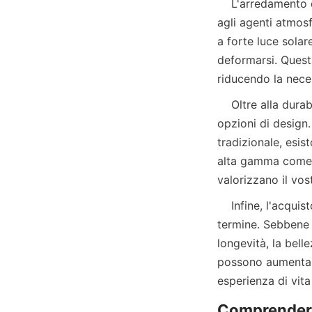
    L'arredamento da esterno premium è progettato per offrire eccellente durata e resistenza 
agli agenti atmosf
a forte luce solar
deformarsi. Questa
    Oltre alla durabilità, i mobili premium offrono un fascino estetico superiore e diverse 
opzioni di design.
tradizionale, esis
alta gamma come
    Infine, l'acquisto di mobili da esterno premium è un investimento intelligente a lungo 
termine. Sebbene i
longevità, la belle
possono aumentare