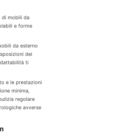
abili e forme 
posizioni dei 
ttabilità ti 
ione minima, 
ulizia regolare 
rologiche avverse 