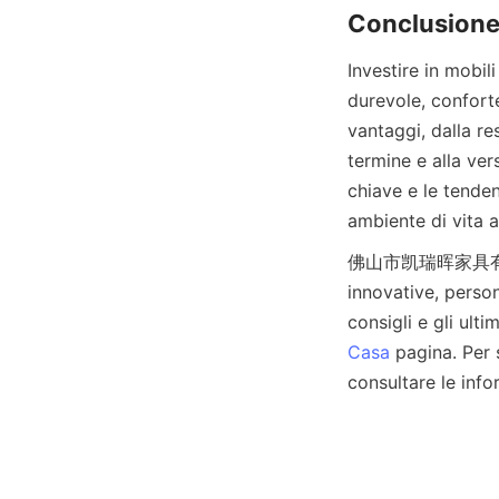
Investire in mobil
durevole, conforte
vantaggi, dalla re
termine e alla vers
chiave e le tenden
佛山市凯瑞晖家具有限公司 es
innovative, person
Casa
 pagina. Per 
consultare le info