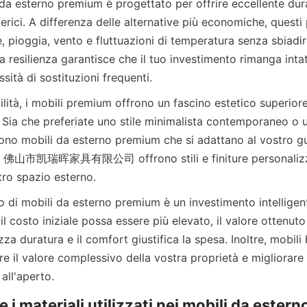
erici. A differenza delle alternative più economiche, questi 
e, pioggia, vento e fluttuazioni di temperatura senza sbiadire
 resilienza garantisce che il tuo investimento rimanga intatt
 Sia che preferiate uno stile minimalista contemporaneo o u
tono mobili da esterno premium che si adattano al vostro gu
 佛山市凯瑞晖家具有限公司 offrono stili e finiture personalizzab
l costo iniziale possa essere più elevato, il valore ottenuto 
zza duratura e il comfort giustifica la spesa. Inoltre, mobili 
 il valore complessivo della vostra proprietà e migliorare l