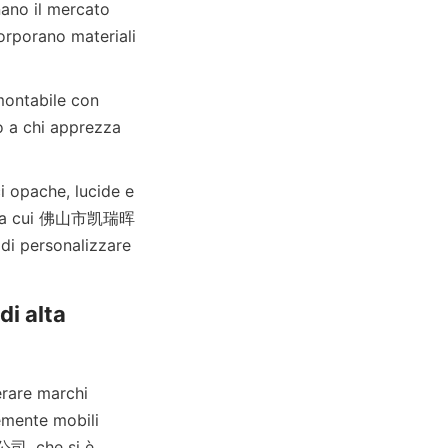
orporano materiali 
no a chi apprezza 
hi, tra cui 佛山市凯瑞晖
i personalizzare 
i alta 
emente mobili 
, che si è 