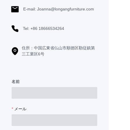
E-mail: J
oanna@longangfurniture.com
Tel: +86 18666534264
住所：中国広東省仏山市順徳区勒従鎮第
三工業区6号
名前
メール