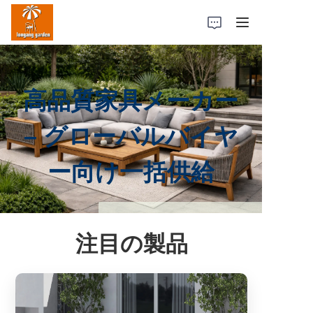
ホーム
高品質家具メーカー
製品
– グローバルバイヤ
ケーススタディ
ー向け一括供給
工場の強み
私たちについて
注目の製品
お問い合わせ