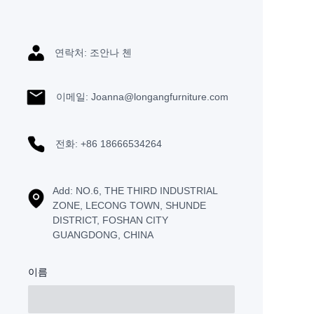
연락처: 조안나 첸
이메일: Joanna@longangfurniture.com
전화: +86 18666534264
Add: NO.6, THE THIRD INDUSTRIAL
ZONE, LECONG TOWN, SHUNDE
DISTRICT, FOSHAN CITY
GUANGDONG, CHINA
이름