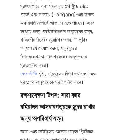
প্রশংসাপত্র এবং সাফল্যের গল্প খুঁজে পেতে 
পারেন এবং লংল্যাং (Longang)-এর অনন্য 
অফারগুলি সম্পর্কে আরও জানতে পারেন। আরও 
তথ্যের জন্য, কাস্টমাইজেশন অনুরোধের জন্য, 
বা অংশীদারিত্বের সুযোগের জন্য, "" পৃষ্ঠার 
মাধ্যমে যোগাযোগ করুন, যা ব্র্যান্ডের 
বিশ্বাসযোগ্যতা এবং গ্রাহকের আনুগত্যকে 
কেস স্টাডি
 পৃষ্ঠা, যা ব্র্যান্ডের বিশ্বাসযোগ্যতা এবং 
রক্ষণাবেক্ষণ টিপস: সারা বছর 
বহিরাঙ্গন আসবাবপত্রকে সুন্দর রাখার 
লংআং-এর আউটডোর আসবাবপত্রের প্রিমিয়াম 
গুণমান এবং চেহারা বজায় রাখার জন্য সঠিক 