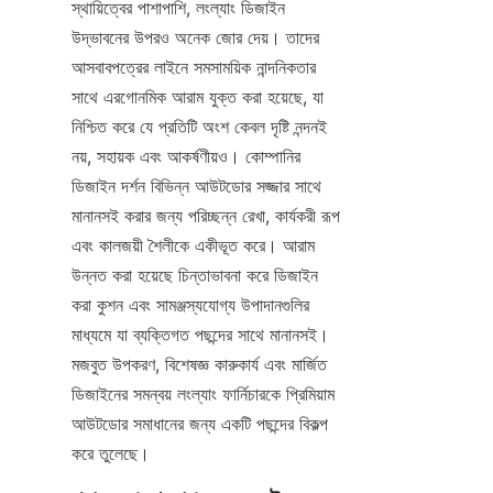
স্থায়িত্বের পাশাপাশি, লংল্যাং ডিজাইন 
উদ্ভাবনের উপরও অনেক জোর দেয়। তাদের 
আসবাবপত্রের লাইনে সমসাময়িক নান্দনিকতার 
সাথে এরগোনমিক আরাম যুক্ত করা হয়েছে, যা 
নিশ্চিত করে যে প্রতিটি অংশ কেবল দৃষ্টি নন্দনই 
নয়, সহায়ক এবং আকর্ষণীয়ও। কোম্পানির 
ডিজাইন দর্শন বিভিন্ন আউটডোর সজ্জার সাথে 
মানানসই করার জন্য পরিচ্ছন্ন রেখা, কার্যকরী রূপ 
এবং কালজয়ী শৈলীকে একীভূত করে। আরাম 
উন্নত করা হয়েছে চিন্তাভাবনা করে ডিজাইন 
করা কুশন এবং সামঞ্জস্যযোগ্য উপাদানগুলির 
মাধ্যমে যা ব্যক্তিগত পছন্দের সাথে মানানসই। 
মজবুত উপকরণ, বিশেষজ্ঞ কারুকার্য এবং মার্জিত 
ডিজাইনের সমন্বয় লংল্যাং ফার্নিচারকে প্রিমিয়াম 
আউটডোর সমাধানের জন্য একটি পছন্দের বিকল্প 
করে তুলেছে।