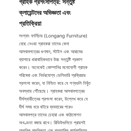
গ্রাহক প্রশংসাপত্র: সন্তুষ্ট 
ক্লায়েন্টদের অভিজ্ঞতা এবং 
লংল্যাং ফার্নিচার (Longang Furniture) 
বেছে নেওয়া গ্রাহকরা তাদের কেনা 
আসবাবপত্রের গুণমান, স্টাইল এবং আরামের 
ব্যাপারে ধারাবাহিকভাবে উচ্চ সন্তুষ্টি প্রকাশ 
করেন। অনেকেই কোম্পানির মনোযোগী গ্রাহক 
পরিষেবা এবং নির্ভরযোগ্য ডেলিভারি প্রক্রিয়ার 
প্রশংসা করেন, যা নিশ্চিত করে যে পণ্যগুলি নিখুঁত 
অবস্থায় পৌঁছেছে। গ্রাহকরা আসবাবপত্রের 
দীর্ঘস্থায়ীত্বের প্রশংসা করেন, উল্লেখ করে যে 
দীর্ঘ সময় ধরে বাইরে ব্যবহারের পরেও 
আসবাবপত্র তাদের চেহারা এবং কাঠামোগত 
অখণ্ডতা বজায় রাখে। রিভিউগুলিতে প্রায়শই 
আধুনিক নান্দনিকতা এবং ব্যবহারিক কার্যকারিতার 