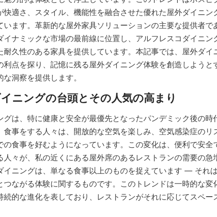
が快適さ、スタイル、機能性を融合させた優れた屋外ダイニン
ています。革新的な屋外家具ソリューションの主要な提供者で
ダイナミックな市場の最前線に位置し、アルフレスコダイニン
た耐久性のある家具を提供しています。本記事では、屋外ダイ
の利点を探り、記憶に残る屋外ダイニング体験を創造しようと
的な洞察を提供します。
ングは、特に健康と安全が最優先となったパンデミック後の時
。食事をする人々は、開放的な空気を楽しみ、空気感染症のリ
での食事を好むようになっています。この変化は、便利で安全
る人々が、私の近くにある屋外席のあるレストランの需要の急
ダイニングは、単なる食事以上のものを捉えています — それ
とつながる体験に関するものです。このトレンドは一時的な変
持続的な進化を表しており、レストランがそれに応じてスペー