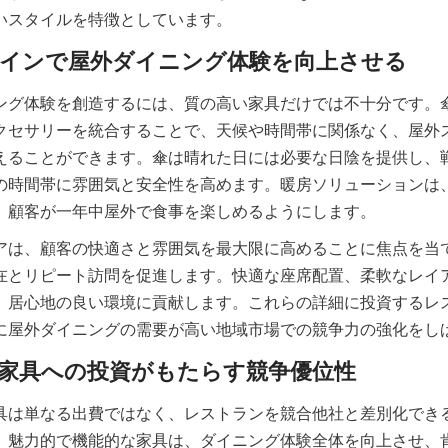
ング体験を創造するには、質の高い家具だけでは不十分です。
クセサリーを統合することで、天候や時間帯に関係なく、屋外
えることができます。傘は晴れた日には必要な日陰を提供し、
の時間帯に雰囲気と安全性を高めます。暖房ソリューションは
、顧客が一年中屋外で食事を楽しめるようにします。
アは、顧客の快適さと雰囲気を最大限に高めることに焦点を当
在とリピート訪問を促進します。快適な座席配置、柔軟なレイ
、居心地の良い環境に貢献します。これらの詳細に投資するレ
具は単なる出費ではなく、レストランを競合他社と差別化でき
、魅力的で機能的な家具は、ダイニング体験全体を向上させ、