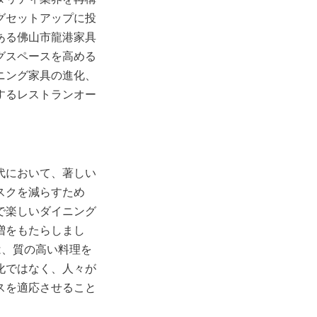
グセットアップに投
ある佛山市龍港家具
グスペースを高める
ニング家具の進化、
するレストランオー
代において、著しい
スクを減らすため
で楽しいダイニング
増をもたらしまし
は、質の高い料理を
化ではなく、人々が
スを適応させること