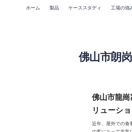
ホーム
製品
ケーススタディ
工場の強
佛山市朗
佛山市龍崗
近年、屋外での食
の客にとって非常